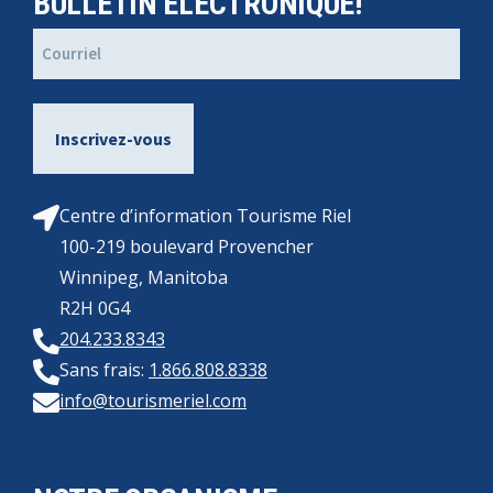
BULLETIN ÉLECTRONIQUE!
Courriel
(Nécessaire)
Centre d’information Tourisme Riel
100-219 boulevard Provencher
Winnipeg, Manitoba
R2H 0G4
204.233.8343
Sans frais:
1.866.808.8338
info@tourismeriel.com