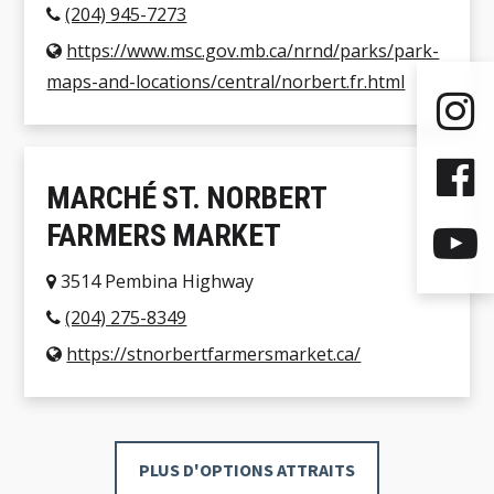
(204) 945-7273
https://www.msc.gov.mb.ca/nrnd/parks/park-
maps-and-locations/central/norbert.fr.html
MARCHÉ ST. NORBERT
FARMERS MARKET
3514 Pembina Highway
(204) 275-8349
https://stnorbertfarmersmarket.ca/
PLUS D'OPTIONS ATTRAITS